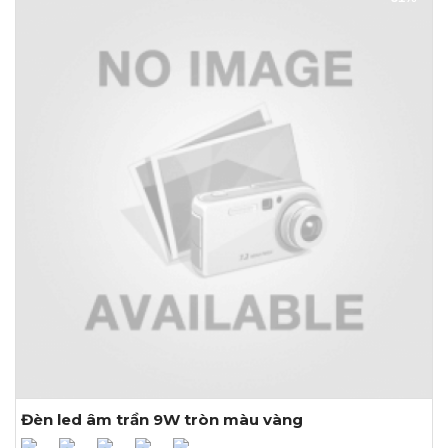
Kích thước (Ø x H): 147 x 10mm
Khoét lỗ: Ø130mm
Đèn led âm trần 9W tròn màu vàng