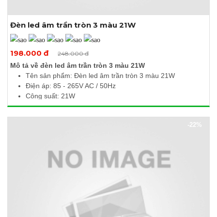
Đèn led âm trần tròn 3 màu 21W
Xem thêm ảnh
198.000 đ
248.000 đ
Mô tả về đèn led âm trần tròn 3 màu 21W
Tên sản phẩm: Đèn led âm trần tròn 3 màu 21W
Điện áp: 85 - 265V AC / 50Hz
Công suất: 21W
Quang thông: 2100Lm / 2011Lm / 2100Lm
Nhiệt độ màu: 6500K / 3000K / 4000K
-22%
Kích thước (Ø x H): 220 x 10mm
Khoét lỗ: Ø200mm