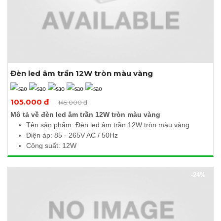
Đèn led âm trần 12W tròn màu vàng
Xem thêm ảnh
105.000 đ
145.000 đ
Mô tả về đèn led âm trần 12W tròn màu vàng
Tên sản phẩm: Đèn led âm trần 12W tròn màu vàng
Điện áp: 85 - 265V AC / 50Hz
Công suất: 12W
Quang thông: 1140Lm
Nhiệt độ màu: 3000 - 3500K
-24%
Kích thước (Ø x H): 170 x 10mm
Khoét lỗ: Ø150mm