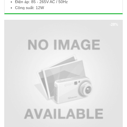
Điện áp: 85 - 265V AC / 50Hz
Công suất: 12W
Quang thông: 1200Lm / 1140Lm / 1200Lm
Nhiệt độ màu: 6500K / 3000K / 4000K
-28%
Kích thước (Ø x H): 170 x 10mm
Khoét lỗ: Ø150mm