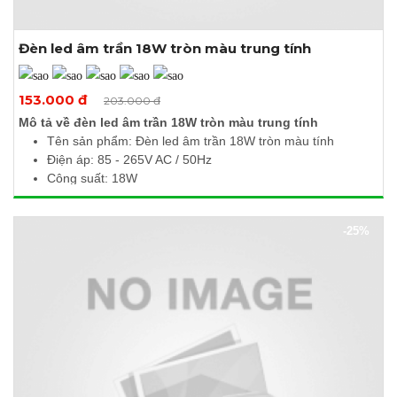
Đèn led âm trần 18W tròn màu trung tính
Xem thêm ảnh
153.000 đ
203.000 đ
Mô tả về đèn led âm trần 18W tròn màu trung tính
Tên sản phẩm: Đèn led âm trần 18W tròn màu tính
Điện áp: 85 - 265V AC / 50Hz
Công suất: 18W
Quang thông: 1800Lm
Nhiệt độ màu: 4000 - 4500K
-25%
Kích thước (Ø x H): 225 x 10mm
Khoét lỗ: Ø205mm