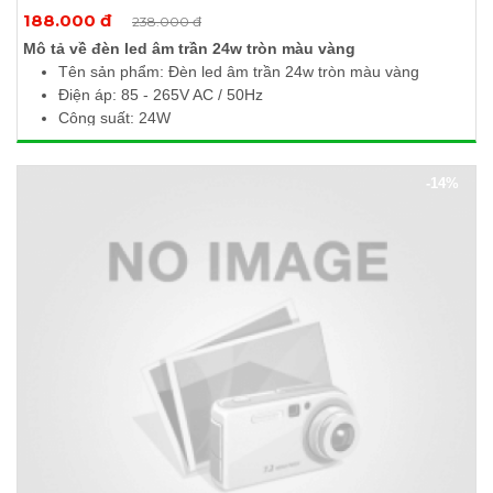
Xem thêm ảnh
188.000 đ
238.000 đ
Mô tả về đèn led âm trần 24w tròn màu vàng
Tên sản phẩm: Đèn led âm trần 24w tròn màu vàng
Điện áp: 85 - 265V AC / 50Hz
Công suất: 24W
Quang thông: 2300lm
Nhiệt độ màu: 3000 - 3500K
-14%
Kích thước (Ø x H): 300 x 10mm
Khoét lỗ: Ø280mm