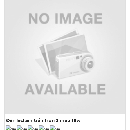
Khoét lỗ: Ø205mm
Đèn led âm trần tròn 3 màu 18w