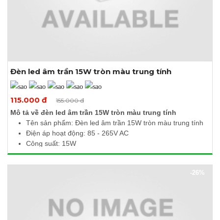
Đèn led âm trần 15W tròn màu trung tính
Xem thêm ảnh
115.000 đ
155.000 đ
Mô tả về đèn led âm trần 15W tròn màu trung tính
Tên sản phẩm: Đèn led âm trần 15W tròn màu trung tính
Điện áp hoạt động: 85 - 265V AC
Công suất: 15W
Quang thông: 1500Lm
Nhiệt độ màu: 4000 - 4500K
-26%
Kích thước (Ø x H): 190 x 10mm
Khoét lỗ: Ø170mm
Tản nhiệt tốt, ánh sáng không nhấp nháy