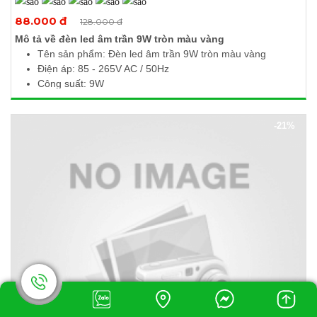
Xem thêm ảnh
88.000 đ
128.000 đ
Mô tả về đèn led âm trần 9W tròn màu vàng
Tên sản phẩm: Đèn led âm trần 9W tròn màu vàng
Điện áp: 85 - 265V AC / 50Hz
Công suất: 9W
Quang thông: 855Lm
Nhiệt độ màu: 3000 - 3500K
-21%
Kích thước (Ø x H): 147 x 10mm
Khoét lỗ: Ø130mm