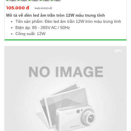
Xem thêm ảnh
105.000 đ
145.000 đ
Mô tả về đèn led âm trần tròn 12W màu trung tính
Tên sản phẩm: Đèn led âm trần 12W tròn màu trung tính
Điện áp: 85 - 265V AC / 50Hz
Công suất: 12W
Quang thông: 1200Lm
Nhiệt độ màu: 4000 - 4500K
-28%
Kích thước (Ø x H): 170 x 10mm
Khoét lỗ: Ø150mm