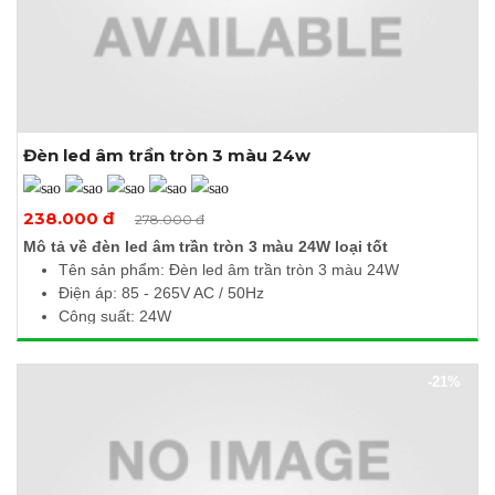
Đèn led âm trần tròn 3 màu 24w
Xem thêm ảnh
238.000 đ
278.000 đ
Mô tả về đèn led âm trần tròn 3 màu 24W loại tốt
Tên sản phẩm: Đèn led âm trần tròn 3 màu 24W
Điện áp: 85 - 265V AC / 50Hz
Công suất: 24W
Quang thông: 2400Lm / 2280K / 2400Lm
Nhiệt độ màu: 6500K / 3000K / 4000K
-21%
Kích thước (Ø x H): 300 x 10mm
Khoét lỗ: Ø280mm