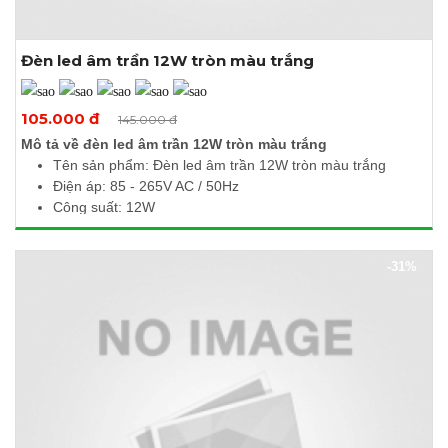
Đèn led âm trần 12W tròn màu trắng
Xem thêm ảnh
105.000 đ
145.000 đ
Mô tả về đèn led âm trần 12W tròn màu trắng
Tên sản phẩm: Đèn led âm trần 12W tròn màu trắng
Điện áp: 85 - 265V AC / 50Hz
Công suất: 12W
Quang thông: 1200Lm
Nhiệt độ màu: 6000 - 6500K
-31%
Kích thước (Ø x H): 170 x 10mm
Khoét lỗ: Ø150mm