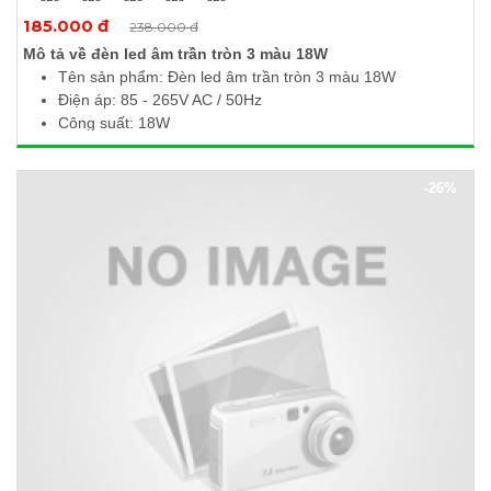
Xem thêm ảnh
185.000 đ
238.000 đ
Mô tả về đèn led âm trần tròn 3 màu 18W
Tên sản phẩm: Đèn led âm trần tròn 3 màu 18W
Điện áp: 85 - 265V AC / 50Hz
Công suất: 18W
Quang thông: 1800Lm / 1710Lm / 1800Lm
Nhiệt độ màu: 6500K / 3000K / 4000K
-26%
Kích thước (Ø x H): 225 x 10mm
Khoét lỗ: Ø205mm