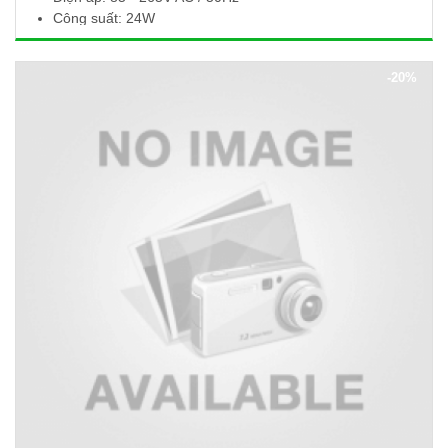
Công suất: 24W
Quang thông: 2400lm
Nhiệt độ màu: 6000 - 6500K
-20%
Kích thước (Ø x H): 300 x 10mm
Khoét lỗ: Ø280mm