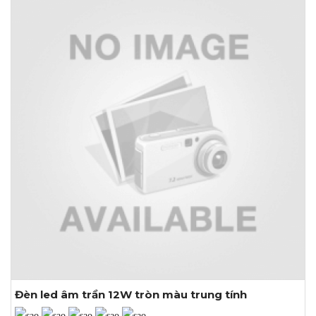
Khoét lỗ: Ø170mm
Đèn led âm trần 12W tròn màu trung tính