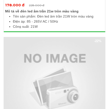
Xem thêm ảnh
178.000 đ
228.000 đ
Mô tả về đèn led âm trần 21w tròn màu vàng
Tên sản phẩm: Đèn led âm trần 21W tròn màu vàng
Điện áp: 85 - 265V AC / 50Hz
Công suất: 21W
Quang thông: 2100Lm
Nhiệt độ màu: 3000 - 3500K
-22%
Kích thước (Ø x H): 220 x 10mm
Khoét lỗ: Ø200mm