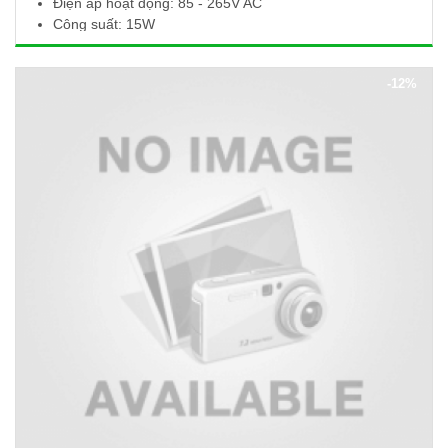
Điện áp hoạt động: 85 - 265V AC
Công suất: 15W
Quang thông: 1425Lm
Nhiệt độ màu: 3000 - 3500K
-12%
Kích thước (Ø x H): 190 x 10mm
Khoét lỗ: Ø170mm