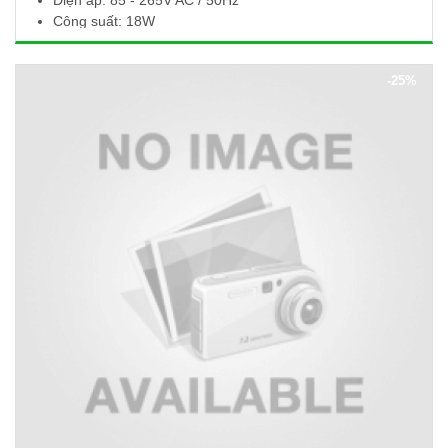
Điện áp: 85 - 265V AC / 50Hz
Công suất: 18W
Quang thông: 1800Lm
Nhiệt độ màu: 6000 - 6500K
-25%
Kích thước (Ø x H): 225 x 10mm
Khoét lỗ: Ø205mm