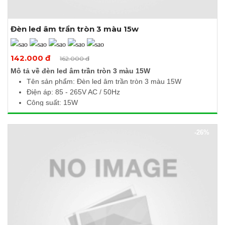
Đèn led âm trần tròn 3 màu 15w
Xem thêm ảnh
142.000 đ
162.000 đ
Mô tả về đèn led âm trần tròn 3 màu 15W
Tên sản phẩm: Đèn led âm trần tròn 3 màu 15W
Điện áp: 85 - 265V AC / 50Hz
Công suất: 15W
Quang thông: 1500Lm / 1425Lm / 1500Lm
Nhiệt độ màu: 6500K / 3000K / 4000K
-26%
Kích thước (Ø x H): 190 x 10mm
Khoét lỗ: Ø170mm
Ánh sáng không nhấp nháy và chói mắt
Đổi màu đơn giản bằng công tắc