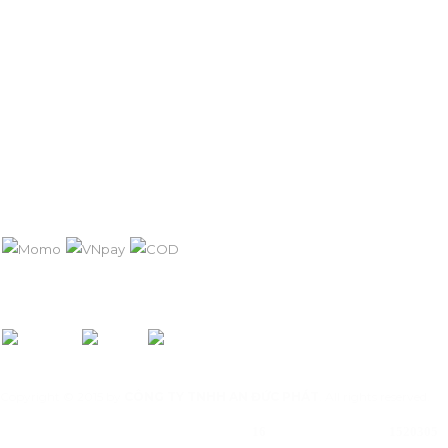
Chính sách vận chuyển
Chính sách bảo hành
Hướng dẫn mua hàng
Chính sách bảo mật
Hướng dẫn thanh toán
PHƯƠNG THỨC THANH TOÁN
KẾT NỐI VỚI AN ĐỨC PHÁT:
Copyright © 2015 by
CÔNG TY TNHH AN ĐỨC PHÁT
. All rights reserved.
Đang online :
Tổng truy cập:
16
1520305