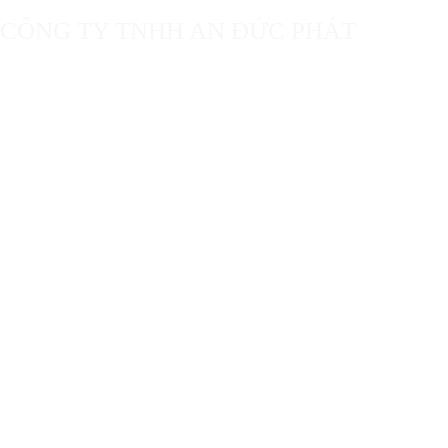
CÔNG TY TNHH AN ĐỨC PHÁT
Địa chỉ VP: 143/3 Lê Văn Phan, Phường Phú Thọ Hòa, Quận
Tân Phú, TP. HCM
Email: nguonledquangcao@gmail.com
Điện Thoại: 0898.434.565
VỀ AN ĐỨC PHÁT
Điều khoản dịch vụ
Khách hàng
Sitemap
CHĂM SÓC KHÁCH HÀNG
Chính sách đổi trả, hoàn tiền