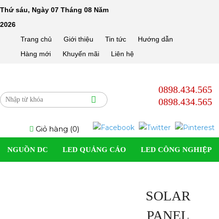
Pin
Thứ sáu, Ngày 07 Tháng 08 Năm
Năng
2026
Lượng
Trang chủ
Giới thiệu
Tin tức
Hướng dẫn
Hàng mới
Khuyến mãi
Liên hệ
Mặt
Trời
Solar
0898.434.565
0898.434.565
Panel
|
Giỏ hàng (
0
)
Nguonled.vn
NGUỒN DC
LED QUẢNG CÁO
LED CÔNG NGHIỆP
SOLAR LIGHT
LED DÂN DỤNG
LED TRANG TRÍ
SOLAR
ĐÈN LED DÂY
PHỤ KIỆN
PANEL