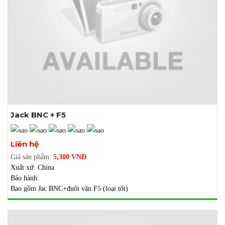
Jack BNC + F5
Xem thêm ảnh
Liên hệ
Giá sản phẩm:
5,300 VNĐ
Xuất xứ: China
Bảo hành:
Bao gồm Jac BNC+đuôi vặn F5 (loại tốt)
Một bịch 100 cái bao gồm đuôi vặn F5
- Dùng để bấm đầu dây tín hiệu cho camera.
- Lõi đòng, khả năng chống nhiễu tốt, chịu nhiệt tốt.