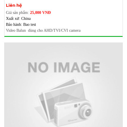
Xem thêm ảnh
Liên hệ
Giá sản phẩm:
25,000 VNĐ
Xuất xứ: China
Bảo hành: Bao test
Video Balun dùng cho AHD/TVI/CVI camera
Sử dụng để đi dây 2 ruột (dây điện thoại hoặc dây mạng loại tốt ) thay
cho dây cáp đồng trục camera (dây unisat,dây 5c…)
Đi xa 300-600 mét
Thiết kế nhỏ gọn
Chứa đựng
BNC
Trọng lượng : 56 grams
Màu sắc: Đen
Kích thước : 39X16X19 mm