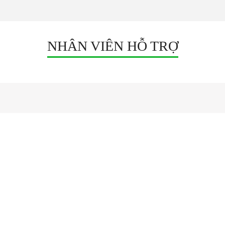
NHÂN VIÊN HỖ TRỢ
NGUỒN TỔ ONG
Adapter 12V
Nguồn Tổng DC 12V
Nguồn Tổng DC 12V Hộp Điện
Nguồn Tổng DC 5V
Nguồn Tổng DC 24V