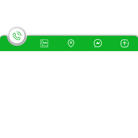
Đèn Báo Exit
Đèn Led Chống Cháy Nổ
ĐÈN NĂNG LƯỢNG MẶT TRỜI
Đèn Pha Năng Lượng Mặt Trời
Đèn Đường Năng Lượng Mặt Trời
Đèn Trụ Cổng Năng Lượng Mặt Trời
Đèn Led Búp Năng Lượng Mặt Trời
Solar Panel
Camera Solar
Bộ Lưu Điện NLMT
ĐÈN LED DÂN DỤNG
Đèn Led Âm Trần
Đèn Led Ốp Trần