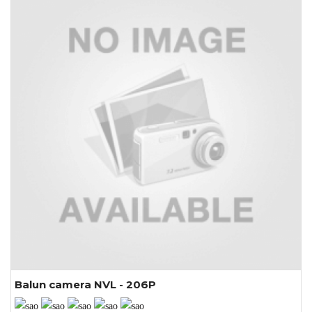
- Thông thường 1 mắt camera sử dụng 2 bộ (1 Bộ bao gồm đuôi vặn
F5 và đầu Jack BNC) 1 bộ gắn vào camera quan sát - bộ còn lại gắn
vào đầu ghi hình
Ghi chú: Có 1 số đầu BNC và đuôi vặn F5 không đủ tiêu chuẩn sẽ gây
nhiễu hình ảnh nếu sử dụng lâu dài.
Balun camera NVL - 206P